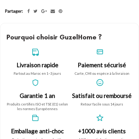
Partager:
Pourquoi choisir
GuzelHome
?
Livraison rapide
Paiement sécurisé
Partout au Maroc en 1–3 jours
Carte, CMI ou espèce à la livraison
Garantie 1 an
Satisfait ou remboursé
Produits certifiés ISO et TSE (E1) selon
Retour facile sous 14 jours
les normes Européennes
Emballage anti-choc
+1000 avis clients