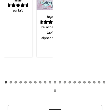
anas
canapé
parfait merci
parfait
hajar
J'ai acheté le
tapis
alphabet il a
été livré à
temps. Il
n'est pas mal
mais j'étais
un peu déçu
par la qualité
du
graphisme!