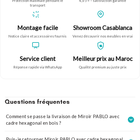
Protection maximale pendant le
4,5/5 ⭐ – satisfaction garantie
transport
Montage facile
Showroom Casablanca
Notice claire et accessoires fournis
Venez découvrir nos meubles en vrai
%
Service client
Meilleur prix au Maroc
Réponse rapide via WhatsApp
Qualité premium au juste prix
Questions fréquentes
Comment se passe la livraison de Miroir PABLO avec
cadre hexagonal en bois ?
La livraison est
gratuite partout au Maroc sous 24 heures
—
Puis-je retourner Miroir PABLO avec cadre hexagonal